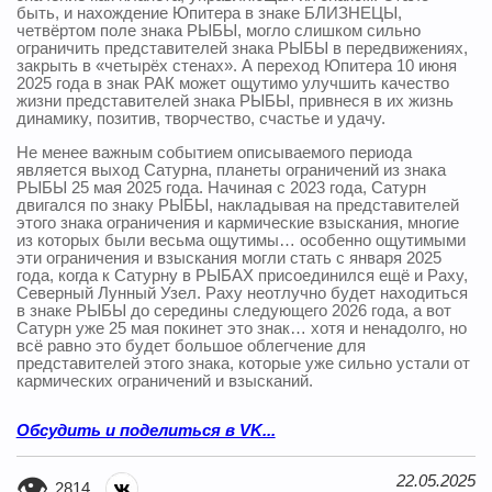
быть, и нахождение Юпитера в знаке БЛИЗНЕЦЫ,
четвёртом поле знака РЫБЫ, могло слишком сильно
ограничить представителей знака РЫБЫ в передвижениях,
закрыть в «четырёх стенах». А переход Юпитера 10 июня
2025 года в знак РАК может ощутимо улучшить качество
жизни представителей знака РЫБЫ, привнеся в их жизнь
динамику, позитив, творчество, счастье и удачу.
Не менее важным событием описываемого периода
является выход Сатурна, планеты ограничений из знака
РЫБЫ 25 мая 2025 года. Начиная с 2023 года, Сатурн
двигался по знаку РЫБЫ, накладывая на представителей
этого знака ограничения и кармические взыскания, многие
из которых были весьма ощутимы… особенно ощутимыми
эти ограничения и взыскания могли стать с января 2025
года, когда к Сатурну в РЫБАХ присоединился ещё и Раху,
Северный Лунный Узел. Раху неотлучно будет находиться
в знаке РЫБЫ до середины следующего 2026 года, а вот
Сатурн уже 25 мая покинет это знак… хотя и ненадолго, но
всё равно это будет большое облегчение для
представителей этого знака, которые уже сильно устали от
кармических ограничений и взысканий.
Обсудить и поделиться в VK...
22.05.2025
2814