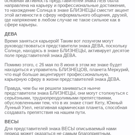
основная активность представителей знака ЛЕВ была
направлена на карьеру и профессиональные достижения,
то нахождение Солнца в знаке БЛИЗНЕЦЫ сместит акцент
этой активности в сферу неформального общения, друзей,
где напряжение в любом случае не такое сильное как в
сфере карьеры.
ДЕВА
Время заняться карьерой! Таким вот лозунгом могут
руководствоваться представители знака ДЕВА, поскольку
Солнце, находясь в знаке БЛИЗНЕЦЫ, активирует десятое
поле представителей знака ДЕВА.
Помимо этого, с 26 мая по 8 июня в этом же знаке будет
находиться и управитель БЛИЗНЕЦОВ, планета Меркурий,
что ещё больше акцентирует профессиональную,
карьерную сферу в жизни представителей знака ДЕВА.
Правда, чем бы ни решили заниматься нынче
представители знака БЛИЗНЕЦЫ, они могут столкнуться с
серьёзными, труднопреодолимыми препятствиями,
обусловленными тем, что в их знаке стоит Кету, Южный
Лунный Узел, негативная кармическая планета, способная
создавать препятствия на нашем пути.
ВЕСЫ
Для представителей знака ВЕСЫ описываемый нами
период может оказаться не самым благоприятным,