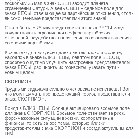
поскольку 25 мая в знак ОВЕН заходит планета
ограничений Сатурн. А ведь ОВЕН – седьмое поле для
знака ВЕСЫ, отвечающее за партнёрские отношения, столь
высоко ценимые представителями этого знака!
Стало быть, с 25 мая представители знака ВЕСЫ могут
почувствовать ограничения в сфере партнёрских
отношений, неудобства, напряжение во взаимоотношениях
со своими партнёрами.
К счастью для них, всё далеко не так плохо и Солнце,
находясь в знаке БЛИЗНЕЦЫ, девятом поле ВЕСОВ,
способно ощутимо улучшить настроение представителям
знака ВЕСЫ, расширить их горизонты, указать пути к
новым целям!
СКОРПИОН
Трудными задачами сильного человека не испугаешь! Вот
что могут думать про предстоящий период представители
знака СКОРПИОН.
Войдя в БЛИЗНЕЦЫ, Солнце активировало восьмое поле
для знака СКОРПИОН. Восьмое поле отвечает за риск,
форс-мажорные ситуации в жизни, корпоративные
финансы, то есть за все темы, которые близки
представителям знака СКОРПИОН и всегда актуальны для
них!