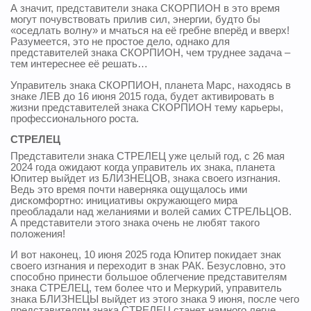
А значит, представители знака СКОРПИОН в это время
могут почувствовать прилив сил, энергии, будто бы
«оседлать волну» и мчаться на её гребне вперёд и вверх!
Разумеется, это не простое дело, однако для
представителей знака СКОРПИОН, чем труднее задача –
тем интереснее её решать…
Управитель знака СКОРПИОН, планета Марс, находясь в
знаке ЛЕВ до 16 июня 2015 года, будет активировать в
жизни представителей знака СКОРПИОН тему карьеры,
профессионального роста.
СТРЕЛЕЦ
Представители знака СТРЕЛЕЦ уже целый год, с 26 мая
2024 года ожидают когда управитель их знака, планета
Юпитер выйдет из БЛИЗНЕЦОВ, знака своего изгнания.
Ведь это время почти наверняка ощущалось ими
дискомфортно: инициативы окружающего мира
преобладали над желаниями и волей самих СТРЕЛЬЦОВ.
А представители этого знака очень не любят такого
положения!
И вот наконец, 10 июня 2025 года Юпитер покидает знак
своего изгнания и переходит в знак РАК. Безусловно, это
способно принести большое облегчение представителям
знака СТРЕЛЕЦ, тем более что и Меркурий, управитель
знака БЛИЗНЕЦЫ выйдет из этого знака 9 июня, после чего
представителям знака СТРЕЛЕЦ станет намного легче