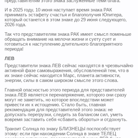
представителям этого знака заслуженные теми блага.
И в 2025 году, 10 июня наступает время знака РАК
принимать эстафету счастья и благополучия Юпитера,
который останется в этом знаке до 29 июня следующего,
2026 года.
Так что представителям знака РАК имеет смысл поменьше
обращать внимание на мелочи жизни и суету сует и
готовиться к наступлению длительного благоприятного
периода!
ЛЕВ
Представители знака ЛЕВ сейчас находятся в чрезвычайно
активной фазе самовыражения, обусловленной тем, что в
их знаке сейчас находится Марс, планета активности,
энергии, силы в самом широком смысле этого слова.
Главной опасностью этого периода для представителей
знака ЛЕВ является перенапряжение, которого они сразу
могут не заметить, но которое впоследствии может
привести их к истощению. Стало быть, главная
рекомендация для представителей этого знака: не
допускать перегрузки, следить за балансом сил, уметь
вовремя заставить себя «сбавить обороты» и отдохнуть.
Транзит Солнца по знаку БЛИЗНЕЦЫ поспособствует
этому: если при нахождении Солнца в знаке ТЕЛЕЦ