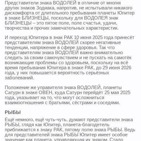
Представители знака ВОДОЛЕЙ в отличие от многих
других знаков Зодиака, напротив, не испытывали никакого
дискомфорта от длительного пребывания планеты Юпитер
в знаке БЛИЗНЕЦЫ, поскольку для ВОДОЛЕЯ знак
БЛИЗНЕЦЫ – это пятое поле, поле счастья, удачи,
творчества и прочих замечательных характеристик.
И переход Юпитера в знак РАК 10 июня 2025 года принесёт
представителям знака ВОДОЛЕЙ скорее негативные
тенденции, напряжение в сфере здоровья. Так что
представителям знака ВОДОЛЕЙ важно внимательно
следить за своим самочувствием и не пускать на самотёк
возникающие проблемы со здоровьем, поскольку на всё
время пребывания Юпитера в знаке РАК, до 29 июня 2026
года, у них повышается вероятность серьёзных
заболеваний.
Положение же управителя знака ВОДОЛЕЙ, планеты
Сатурн в знаке ОВЕН, куда Сатурн перейдёт 25 мая 2025
года, указывает на то, что могут осложниться
взаимоотношения с братьями, сёстрами и соседями.
РЫБЫ
Ещё немного, ещё чуть-чуть, думают представители знака
РЫБЫ, глядя как Юпитер, планета-благодетель
приближается к знаку РАК, пятому полю знака РЫБЫ. Ведь
для представителей знака РЫБЫ Юпитер имеет особое
значение как планета, управляющая их знаком. Стало