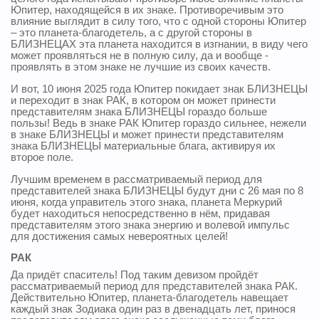
Юпитер, находящейся в их знаке. Противоречивым это
влияние выглядит в силу того, что с одной стороны Юпитер
– это планета-благодетель, а с другой стороны в
БЛИЗНЕЦАХ эта планета находится в изгнании, в виду чего
может проявляться не в полную силу, да и вообще -
проявлять в этом знаке не лучшие из своих качеств.
И вот, 10 июня 2025 года Юпитер покидает знак БЛИЗНЕЦЫ
и переходит в знак РАК, в котором он может принести
представителям знака БЛИЗНЕЦЫ гораздо больше
пользы! Ведь в знаке РАК Юпитер гораздо сильнее, нежели
в знаке БЛИЗНЕЦЫ и может принести представителям
знака БЛИЗНЕЦЫ материальные блага, активируя их
второе поле.
Лучшим временем в рассматриваемый период для
представителей знака БЛИЗНЕЦЫ будут дни с 26 мая по 8
июня, когда управитель этого знака, планета Меркурий
будет находиться непосредственно в нём, придавая
представителям этого знака энергию и волевой импульс
для достижения самых невероятных целей!
РАК
Да придёт спаситель! Под таким девизом пройдёт
рассматриваемый период для представителей знака РАК.
Действительно Юпитер, планета-благодетель навещает
каждый знак Зодиака один раз в двенадцать лет, принося