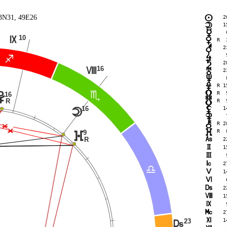
53N31, 49E26
2
n
1
o
 
p
10
O
R  
q
2
r
 
s
C
2
t
16
N
2
u
 
v
R 1
w
R  
x
B
16
w
R  
R
y
1
16
z
o
 
{
R 2
|
Ë
Ë
R  
}
9
}
R
G
2
H
1
I
 
J
2
A
K
1
L
 
M
2
N
1
O
 
P
2
Q
1
23
M