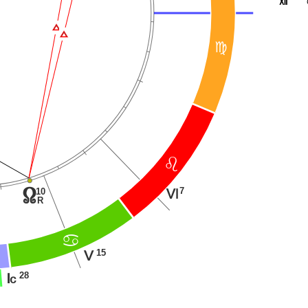
R
 
Ï
Ï
@
?
7
10
x
L
R
>
15
K
28
J