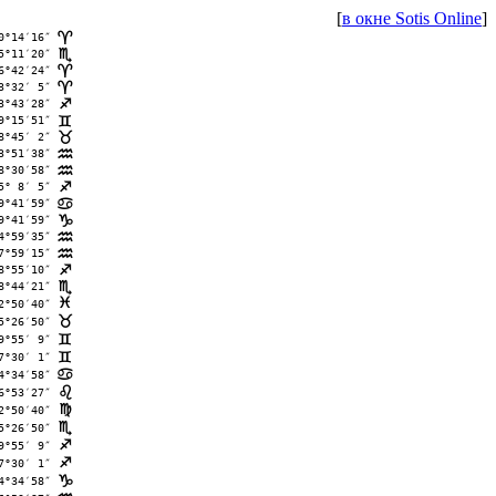
[
в окне Sotis Online
]
0°14′16″
;
5°11′20″
B
6°42′24″
;
3°32′ 5″
;
3°43′28″
C
9°15′51″
=
8°45′ 2″
<
3°51′38″
E
8°30′58″
E
5° 8′ 5″
C
9°41′59″
>
9°41′59″
D
4°59′35″
E
7°59′15″
E
8°55′10″
C
8°44′21″
B
2°50′40″
F
5°26′50″
<
9°55′ 9″
=
7°30′ 1″
=
4°34′58″
>
6°53′27″
?
2°50′40″
@
5°26′50″
B
9°55′ 9″
C
7°30′ 1″
C
4°34′58″
D