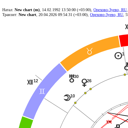
Натал:
New chart (m)
, 14.02.1992 13:50:00 (+03:00),
Орехово-Зуево, RU
Транзит:
New chart
, 20.04.2026 09:54:31 (+03:00),
Орехово-Зуево, RU
, 
<
1
n
30
u
26
12
q
R
=
10
o
Ë
Ë
Í
Í
Í