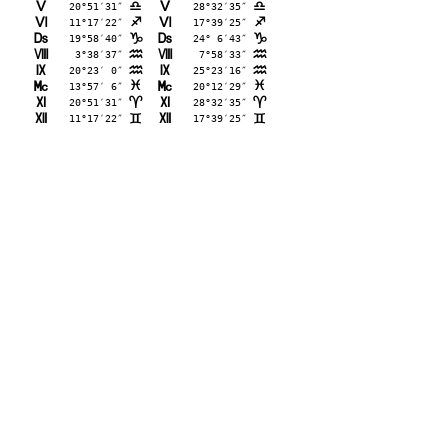
K
20°51′31″
K
28°32′35″
A
A
L
11°17′22″
L
17°39′25″
C
C
M
19°58′40″
M
24° 6′43″
D
D
N
 3°38′37″
N
 7°58′33″
E
E
O
20°23′ 0″
O
25°23′16″
E
E
P
13°57′ 6″
P
20°12′29″
F
F
Q
20°51′31″
Q
28°32′35″
;
;
R
11°17′22″
R
17°39′25″
=
=