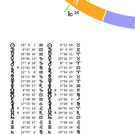
@
14
J
25° 0′ 1″
 0°12′50″
n
n
E
<
 0°47′42″
 9° 4′47″
o
o
>
=
26°38′34″
 7°38′11″
p
p
E
;
24°46′14″
25°16′27″
q
q
D
<
27° 8′30″
 8° 7′38″
r
r
D
;
R 11°32′35″
17°32′37″
s
s
@
>
11° 5′ 8″
 7°54′15″
t
t
E
;
16°11′56″
29°41′32″
u
u
D
<
17°49′24″
 2°54′14″
v
v
D
;
22°55′27″
 5°26′50″
w
w
B
E
 8°55′42″
R  7°34′33″
x
x
D
F
 8°55′42″
R  7°34′33″
y
y
>
@
 2°38′39″
13°30′ 4″
z
z
E
C
17°15′56″
 5°20′ 9″
{
{
A
@
R  5°11′13″
26°51′33″
|
|
?
;
R  4°57′57″
R 20°18′51″
}
}
B
B
G
19°58′40″
G
24° 6′43″
>
>
H
 3°38′37″
H
 7°58′33″
?
?
I
20°23′ 0″
I
25°23′16″
?
?
J
13°57′ 6″
J
20°12′29″
@
@