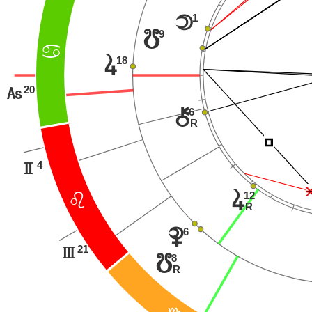
1
o
9
y
>
s
18
20
G
6
|
R
Í
4
H
s
12
?
R
6
{
21
I
8
y
R