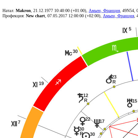
Натал:
Makron
, 21.12.1977 10:40:00 (+01:00),
Амьен, Франция
, 49N54, 
Профекция:
New chart
, 07.05.2017 12:00:00 (+02:00),
Амьен, Франция
, 
5
O
B
30
P
r
23
R
C
19
Q
12
t
R
15
u
22
q
17
v
7
R
p
30
R
30
n