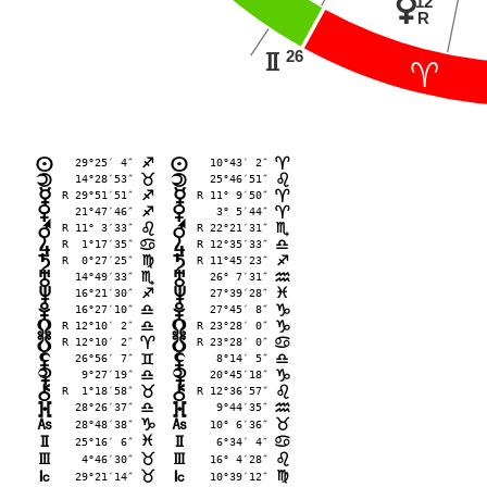
p
12
R
26
H
;
29°25′ 4″
10°43′ 2″
n
n
C
;
14°28′53″
25°46′51″
o
o
<
?
R 29°51′51″
R 11° 9′50″
p
p
C
;
21°47′46″
 3° 5′44″
q
q
C
;
R 11° 3′33″
R 22°21′31″
r
r
?
B
R  1°17′35″
R 12°35′33″
s
s
>
A
R  0°27′25″
R 11°45′23″
t
t
@
C
14°49′33″
26° 7′31″
u
u
B
E
16°21′30″
27°39′28″
v
v
C
F
16°27′10″
27°45′ 8″
w
w
A
D
R 12°10′ 2″
R 23°28′ 0″
x
x
A
D
R 12°10′ 2″
R 23°28′ 0″
y
y
;
>
26°56′ 7″
 8°14′ 5″
z
z
=
A
 9°27′19″
20°45′18″
{
{
A
D
R  1°18′58″
R 12°36′57″
|
|
<
?
28°26′37″
 9°44′35″
}
}
A
E
G
28°48′38″
G
10° 6′36″
D
<
H
25°16′ 6″
H
 6°34′ 4″
F
>
I
 4°46′30″
I
16° 4′28″
<
?
J
29°21′14″
J
10°39′12″
<
@