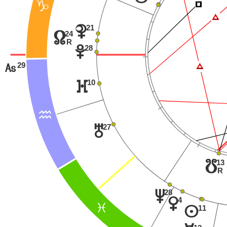
Í
D
Ï
21
{
24
x
R
28
w
29
Ï
G
10
}
E
27
u
13
y
R
28
v
4
q
F
11
n