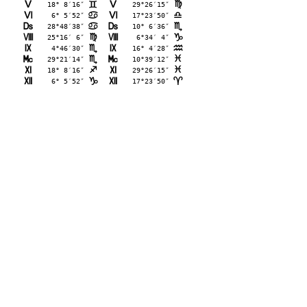
K
18° 8′16″
K
29°26′15″
=
@
L
 6° 5′52″
L
17°23′50″
>
A
M
28°48′38″
M
10° 6′36″
>
B
N
25°16′ 6″
N
 6°34′ 4″
@
D
O
 4°46′30″
O
16° 4′28″
B
E
P
29°21′14″
P
10°39′12″
B
F
Q
18° 8′16″
Q
29°26′15″
C
F
R
 6° 5′52″
R
17°23′50″
D
;