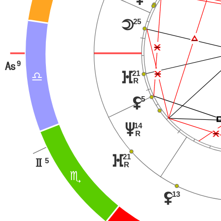
25
o
Ï
Ë
9
G
Ë
21
}
A
R
5
z
14
v
Ë
R
21
}
5
H
R
B
13
z