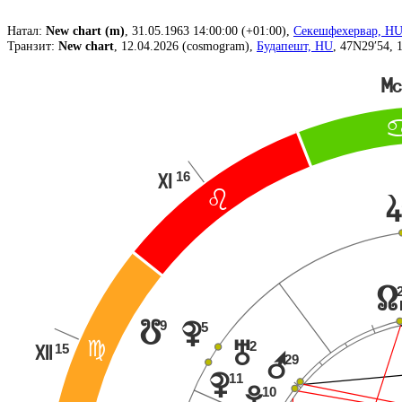
Натал:
New chart (m)
, 31.05.1963 14:00:00 (+01:00),
Секешфехервар, H
Транзит:
New chart
, 12.04.2026 (cosmogram),
Будапешт, HU
, 47N29′54, 
P
16
Q
?
s
x
9
y
5
{
2
u
@
15
R
r
29
11
{
10
w