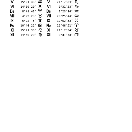
K
15°21′33″
K
21° 7′34″
E
B
L
14°50′20″
L
 0°31′53″
F
D
M
 8°41′42″
M
 2°23′14″
;
E
N
 4°22′23″
N
20°25′44″
<
E
O
 5°23′ 5″
O
12°52′53″
=
F
P
10°46′22″
P
12°46′51″
>
;
Q
15°21′33″
Q
21° 7′34″
?
<
R
14°50′20″
R
 0°31′53″
@
>