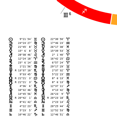
C
6
I
 9°21′54″
22°30′50″
n
n
=
;
24°24′27″
17°46′23″
o
o
@
E
21°45′ 8″
26°17′38″
p
p
<
F
15° 6′ 8″
15°39′53″
q
q
<
<
28°38′46″
 2° 1′40″
r
r
?
;
12°24′18″
16°42′25″
s
s
;
>
23° 6′14″
 6°57′24″
t
t
E
;
 1°21′56″
29°17′29″
u
u
@
<
R 13°37′10″
 2°37′32″
v
v
B
;
 9°33′45″
 5°22′23″
w
w
@
E
R 21°21′ 3″
 8° 6′13″
x
x
>
F
R 21°21′ 3″
 8° 6′13″
y
y
D
@
 4°36′ 6″
12°37′11″
z
z
B
C
10°32′46″
 4°13′42″
{
{
@
@
14°45′56″
26°23′ 9″
|
|
F
;
R 20°42′ 1″
R 20°23′18″
}
}
A
B
G
 8°41′42″
G
 2°23′14″
A
?
H
 4°22′23″
H
20°25′44″
B
?
I
 5°23′ 5″
I
12°52′53″
C
@
J
10°46′22″
J
12°46′51″
D
A