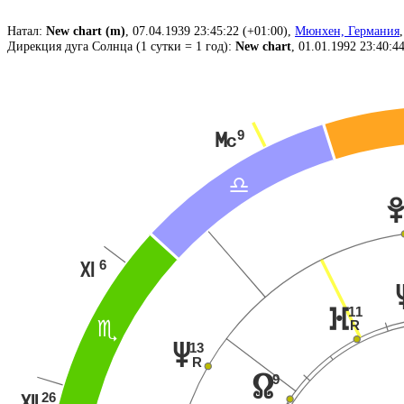
Натал:
New chart (m)
, 07.04.1939 23:45:22 (+01:00),
Мюнхен, Германия
Дирекция дуга Солнца (1 сутки = 1 год):
New chart
, 01.01.1992 23:40:4
9
P
A
6
Q
11
}
R
B
13
v
R
9
x
26
R