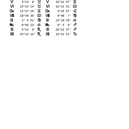
K
 5°24′ 0″
K
26°32′37″
<
=
L
25°23′14″
L
16°31′51″
<
>
M
12°27′20″
M
 3°35′57″
=
?
N
18°39′30″
N
 9°48′ 7″
>
@
O
 2° 9′51″
O
23°18′29″
@
A
P
 8°56′23″
P
 0° 5′ 0″
A
C
Q
 5°24′ 0″
Q
26°32′37″
B
C
R
25°23′14″
R
16°31′51″
B
D