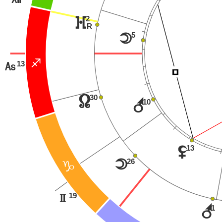
2
}
R
5
o
C
13
G
Í
30
x
r
10
13
z
26
o
D
19
H
r
1