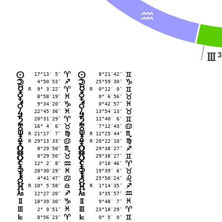
E
3
I
17°13′ 5″
 8°21′42″
n
n
;
=
 4°50′53″
25°59′30″
o
o
C
D
R  9° 3′22″
R  0°12′ 0″
p
p
;
=
 8°58′19″
 0° 6′56″
q
q
F
<
 9°34′20″
 0°42′57″
r
r
D
F
22°45′36″
13°54′13″
s
s
F
<
20°31′29″
11°40′ 6″
t
t
;
=
16° 4′ 6″
 7°12′43″
u
u
<
>
R 21°17′ 7″
R 12°25′44″
v
v
@
B
R 29°13′33″
R 20°22′10″
w
w
>
@
 8°29′50″
29°38′27″
x
x
B
C
 8°29′50″
29°38′27″
y
y
<
=
12° 2′ 8″
 3°10′46″
z
z
E
;
28°30′29″
19°39′ 6″
{
{
F
<
 4°41′47″
25°50′24″
|
|
>
?
R 10° 5′58″
R  1°14′35″
}
}
A
C
G
12°27′20″
G
 3°35′57″
C
E
H
18°39′30″
H
 9°48′ 7″
D
F
I
 2° 9′51″
I
23°18′29″
F
;
J
 8°56′23″
J
 0° 5′ 0″
;
=