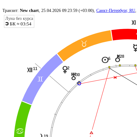
Транзит:
New chart
, 25.04.2026 09:23:59 (+03:00),
Санкт-Петербург, RU
Луна без курса
Q
БК ≈ 03:54
o
<
28
|
6
n
2
q
11
R
30
u
Ë
=
>
Ï
19