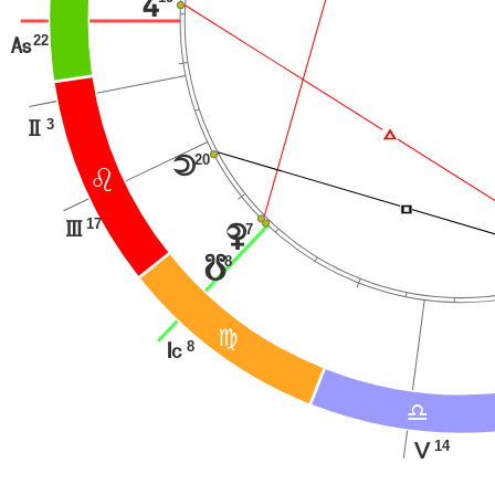
s
22
G
3
H
Ï
20
o
?
Í
17
I
7
{
8
y
@
8
J
A
14
K