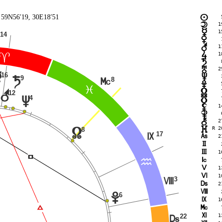
, 59N56′19, 30E18′51
 
n
1
o
1
p
14
 
q
1
r
1
s
;
 
t
2
u
16
p
 
v
9
t
8
P
 
w
F
 
x
r
12
4
v
 
y
1
z
 
{
2
|
R 2
}
8
x
17
O
G
2
H
 
I
1
Í
J
 
E
K
1
L
1
3
N
M
2
N
 
6
w
O
1
Ï
P
 
Q
1
22
M