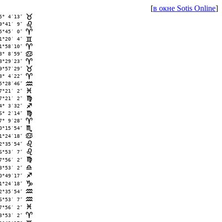
[
в окне Sotis Online
]
5° 4′13″
<
9°41′ 9″
?
5°45′ 0″
;
1°20′ 4″
=
1°58′10″
;
8° 8′59″
>
8°29′23″
;
9°57′29″
<
3° 4′22″
;
5°28′46″
E
7°21′ 2″
F
7°21′ 2″
@
4° 3′32″
C
6° 2′14″
@
7° 9′28″
;
0°15′54″
B
1°24′18″
>
2°35′54″
?
6°53′ 7″
?
7°56′ 2″
@
3°53′ 2″
A
0°49′17″
C
1°24′18″
D
2°35′54″
E
6°53′ 7″
E
7°56′ 2″
F
3°53′ 2″
;