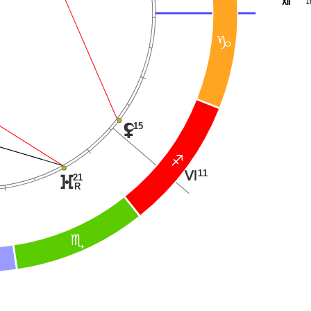
R
1
D
15
z
C
11
L
21
}
R
B