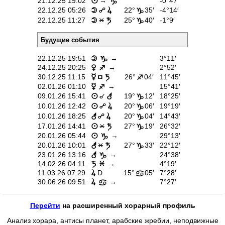
21.12.25 19:02
→
-0°47′
n
D
Ñ
22.12.25 05:26
22°
35′
-4°14′
o
s
D
Ë
22.12.25 11:27
25°
40′
-1°9′
o
t
D
Будущие события
22.12.25 19:51
→
3°11′
o
D
24.12.25 20:25
→
2°52′
q
C
Í
30.12.25 11:15
26°
04′
11°45′
p
t
C
02.01.26 01:10
→
15°41′
p
C
É
09.01.26 15:41
19°
12′
18°25′
n
r
D
Ñ
10.01.26 12:42
20°
06′
19°19′
n
s
D
Ñ
10.01.26 18:25
20°
04′
14°43′
r
s
D
Ë
17.01.26 14:41
27°
19′
26°32′
n
t
D
20.01.26 05:44
→
29°13′
n
D
Ë
20.01.26 10:01
27°
33′
22°12′
r
t
D
23.01.26 13:16
→
24°38′
r
D
14.02.26 04:11
→
4°19′
t
F
11.03.26 07:29
D
15°
05′
7°28′
s
>
30.06.26 09:51
→
7°27′
s
>
Перейти
на расширенный хорарный профиль
Анализ хорара, антисы планет, арабские жребии, неподвижные