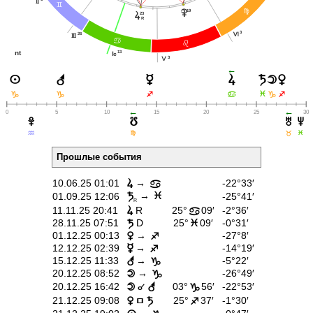
H
=
19
@
{
23
s
R
3
26
L
I
>
?
13
nt
J
3
K
←
r
s
p
t
q
n
o
F
D
D
C
>
D
C
←
←
0
5
10
15
20
25
30
w
y
u
v
E
@
<
F
Прошлые события
10.06.25 01:01
→
-22°33′
s
>
→
01.09.25 12:06
-25°41′
t
F
R
11.11.25 20:41
R
25°
09′
-2°36′
s
>
28.11.25 07:51
D
25°
09′
-0°31′
t
F
01.12.25 00:13
→
-27°8′
q
C
12.12.25 02:39
→
-14°19′
p
C
15.12.25 11:33
→
-5°22′
r
D
20.12.25 08:52
→
-26°49′
o
D
É
20.12.25 16:42
03°
56′
-22°53′
o
r
D
Í
21.12.25 09:08
25°
37′
-1°30′
q
t
C