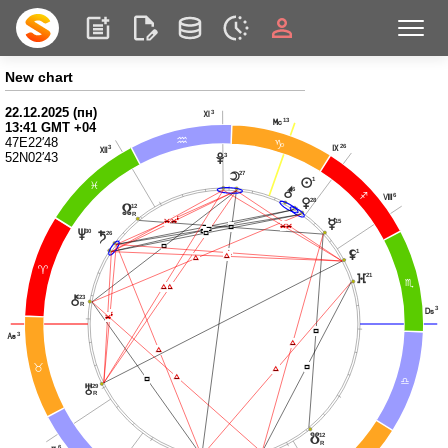
New chart
22.12.2025 (пн)
3
Q
13
P
13:41 GMT +04
47E22′48
E
D
26
3
O
R
52N02′43
3
w
27
o
1
n
F
6
r
6
C
N
28
q
12
x
R
Ë
Ë
Ë
15
p
Ë
Ë
Í
Í
Í
Í
30
Í
v
26
t
Í
1
Ï
z
Ï
Ï
;
21
}
B
Ï
Ï
23
|
R
3
M
Ë
Ë
Í
3
G
Ï
Ï
Í
<
Ï
Ï
Í
A
29
u
R
12
y
R
6