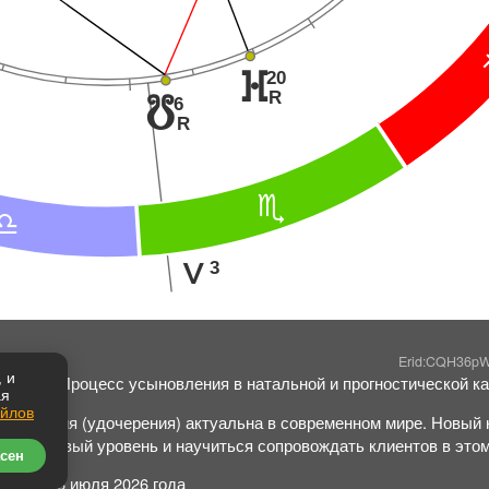
20
}
R
6
y
R
B
A
3
K
Erid:CQH36p
 и
ошина: "Процесс усыновления в натальной и прогностической ка
ая
айлов
ыновления (удочерения) актуальна в современном мире. Новый 
гии на новый уровень и научиться сопровождать клиентов в это
сен
курса: 16 июля 2026 года