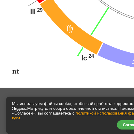
29
I
@
24
J
nt
Мы используем файлы cookie, чтобы сайт работал корректно,
Таша Иг
Яндекс.Метрику для сбора обезличенной статистики. Нажим
«Согласен», вы соглашаетесь с
политикой использования ф
Тема ус
куки
.
астроло
Согла
Начало 