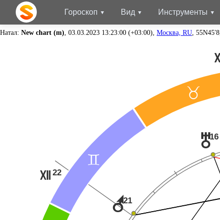
Гороскоп
Вид
Инструменты
Натал:
New chart (m)
, 03.03.2023 13:23:00 (+03:00),
Москва, RU
, 55N45′8
<
16
u
=
22
R
r
21