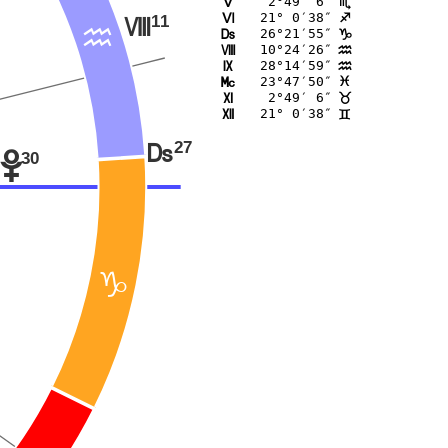
 2°49′ 6″
K
B
21° 0′38″
11
L
C
N
26°21′55″
E
M
D
10°24′26″
N
E
28°14′59″
O
E
23°47′50″
P
F
 2°49′ 6″
Q
<
21° 0′38″
R
=
27
M
30
w
D