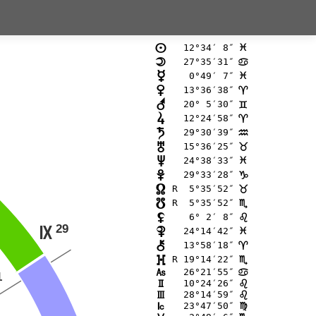
12°34′ 8″
n
F
27°35′31″
o
>
 0°49′ 7″
p
F
13°36′38″
q
;
20° 5′30″
r
=
12°24′58″
s
;
29°30′39″
t
E
15°36′25″
u
<
24°38′33″
v
F
29°33′28″
w
D
R  5°35′52″
x
<
R  5°35′52″
y
B
 6° 2′ 8″
z
?
29
O
24°14′42″
{
F
13°58′18″
|
;
R 19°14′22″
}
B
26°21′55″
G
>
1
10°24′26″
H
?
28°14′59″
I
?
23°47′50″
J
@