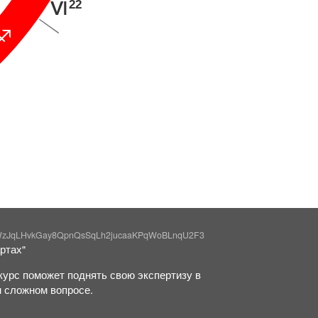
22
L
C
WzJqLHvkGay8QpnQsSqLh2jucaaKPqWoBLnqU2F3
ртах"
курс поможет поднять свою экспертизу в
м сложном вопросе.