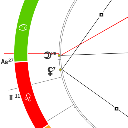
Í
>
28
o
27
G
7
z
11
?
H
Í