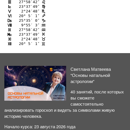
27°58′42″
I
?
23°37′49″
J
@
 2°24′48″
K
B
20° 5′ 1″
L
C
25°35′ 0″
M
D
 9°55′ 3″
N
E
27°58′42″
O
E
23°37′49″
P
F
 2°24′48″
Q
<
20° 5′ 1″
R
=
Светлана Матвеева
"Основы натальной
астрологии"
40 занятий, после которых
вы сможете
самостоятельно
анализировать гороскоп и видеть за символами живую
историю человека.
Начало курса: 23 августа 2026 года