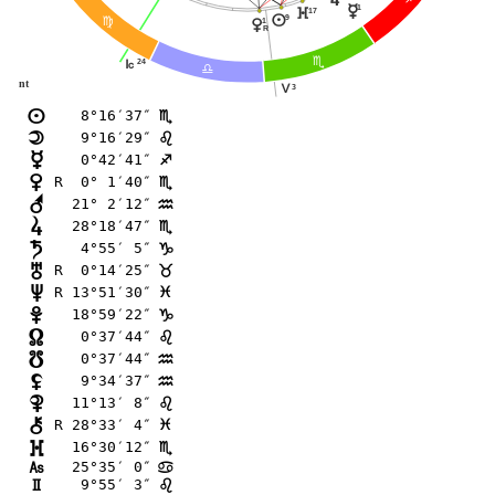
p
1
17
}
9
n
@
1
q
R
B
24
J
A
nt
3
K
 8°16′37″
n
B
 9°16′29″
o
?
 0°42′41″
p
C
R  0° 1′40″
q
B
21° 2′12″
r
E
28°18′47″
s
B
 4°55′ 5″
t
D
R  0°14′25″
u
<
R 13°51′30″
v
F
18°59′22″
w
D
 0°37′44″
x
?
 0°37′44″
y
E
 9°34′37″
z
E
11°13′ 8″
{
?
R 28°33′ 4″
|
F
16°30′12″
}
B
25°35′ 0″
G
>
 9°55′ 3″
H
?