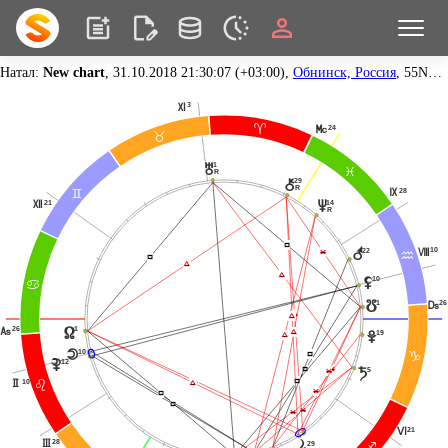
Натал:
New chart
, 31.10.2018 21:30:07 (+03:00),
Обнинск, Россия
, 55N05, 36E37
3
Q
;
24
P
<
1
u
F
R
29
|
R
28
O
=
21
14
R
v
R
Í
r
10
22
N
Ë
E
Í
Ï
Ï
10
z
>
1
26
y
M
Ï
Ï
26
1
G
x
Ï
19
Ï
w
10
o
Í
D
12
{
Ë
Í
5
Ë
t
Ï
Í
10
Ï
H
?
Ë
Í
Í
Í
Ë
Ë
21
L
28
I
s
29
C