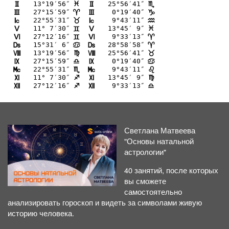
13°19′56″
25°56′41″
H
H
F
B
27°15′59″
 0°19′40″
I
I
;
D
22°55′31″
 9°43′11″
J
J
<
E
11° 7′30″
13°45′ 9″
K
K
=
F
27°12′16″
 9°33′13″
L
L
=
;
15°31′ 6″
28°58′58″
M
M
>
;
13°19′56″
25°56′41″
N
N
@
<
27°15′59″
 0°19′40″
O
O
A
>
22°55′31″
 9°43′11″
P
P
B
?
11° 7′30″
13°45′ 9″
Q
Q
C
@
27°12′16″
 9°33′13″
R
R
C
A
Светлана Матвеева
"Основы натальной
астрологии"
40 занятий, после которых
вы сможете
самостоятельно
анализировать гороскоп и видеть за символами живую
историю человека.