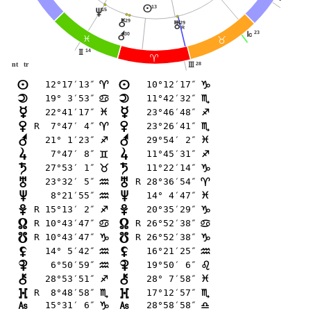
13
n
15
v
29
|
29
u
R
23
r
J
30
F
<
14
H
;
nt
tr
28
I
12°17′13″
10°12′17″
n
n
;
D
19° 3′53″
11°42′32″
o
o
>
B
22°41′17″
23°46′48″
p
p
F
C
R  7°47′ 4″
23°26′41″
q
q
;
B
21° 1′23″
29°54′ 2″
r
r
C
F
 7°47′ 8″
11°45′31″
s
s
=
C
27°53′ 1″
11°22′14″
t
t
<
D
23°32′ 5″
R 28°36′54″
u
u
E
;
 8°21′55″
14° 4′47″
v
v
E
F
R 15°13′ 2″
20°35′29″
w
w
C
D
R 10°43′47″
R 26°52′38″
x
x
>
>
R 10°43′47″
R 26°52′38″
y
y
D
D
14° 5′42″
16°21′25″
z
z
E
E
 6°50′59″
19°50′ 6″
{
{
E
?
28°53′51″
28° 7′58″
|
|
C
F
R  8°48′58″
17°12′57″
}
}
B
B
15°31′ 6″
28°58′58″
G
G
D
A