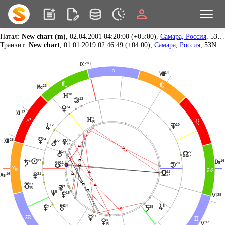
Натал:
New chart (m)
, 02.04.2001 04:20:00 (+05:00),
Самара, Россия
, 53N12, 50E09
Транзит:
New chart
, 01.01.2019 02:46:49 (+04:00),
Самара, Россия
, 53N12, 50E09
28
O
A
14
N
B
@
23
P
18
}
12
o
24
q
12
Q
9
}
C
?
R
20
{
s
12
p
24
28
R
16
r
w
22
R
Ë
Ë
Ï
Ï
29
|
27
x
R
Í
11
n
16
M
12
t
11
y
20
o
Í
R
D
>
Ï
11
x
16
Ë
21
G
w
R
Ï
Í
Í
Í
27
Ï
y
7
{
R
Í
9
v
15
z
28
L
s
8
24
u
17
z
28
t
Ë
p
23
E
=
8
q
12
K
R