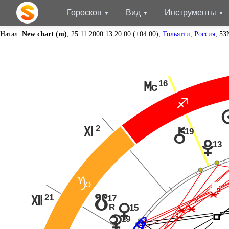
Гороскоп
Вид
Инструменты
Натал:
New chart (m)
, 25.11.2000 13:20:00 (+04:00),
Тольятти, Россия
, 53
16
P
C
2
Q
19
|
13
w
D
Ë
Ë
Ë
21
17
y
R
R
Ë
15
q
Ë
Ë
Í
19
{