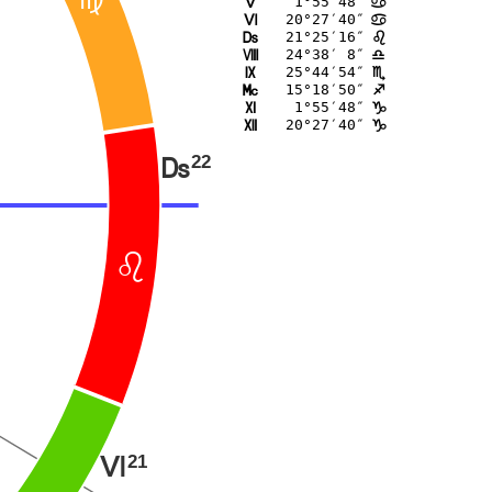
@
 1°55′48″
K
>
20°27′40″
L
>
21°25′16″
M
?
24°38′ 8″
N
A
25°44′54″
O
B
15°18′50″
P
C
 1°55′48″
Q
D
20°27′40″
R
D
22
M
?
21
L