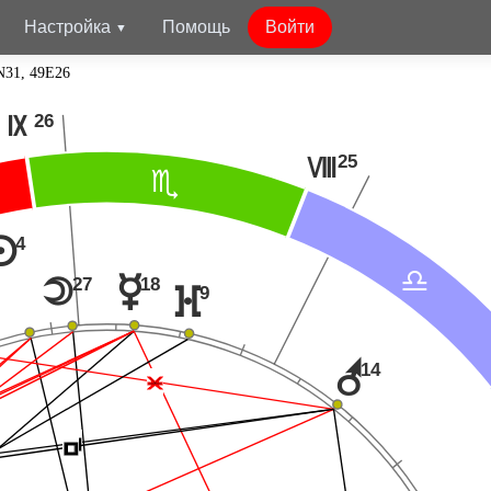
Настройка
Помощь
Войти
N31, 49E26
26
O
25
N
B
4
n
A
18
27
p
o
9
}
r
14
Ë
Í
Í