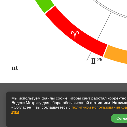
;
25
H
nt
Мы используем файлы cookie, чтобы сайт работал корректно,
Таша Иг
Яндекс.Метрику для сбора обезличенной статистики. Нажим
«Согласен», вы соглашаетесь с
политикой использования ф
Тема ус
куки
.
астроло
Согла
Начало 