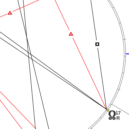
Ï
Ï
Í
17
x
R