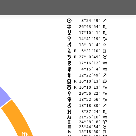
 3°24′49″
n
C
26°43′54″
o
B
17°10′ 1″
p
B
14°41′19″
q
D
13° 3′ 4″
r
A
R  6°31′10″
s
=
R 27° 0′49″
t
<
17°16′12″
u
E
 4°15′ 4″
v
E
12°22′49″
w
C
R 16°10′13″
x
>
R 16°10′13″
y
D
29°56′22″
z
D
18°52′56″
{
D
18°18′30″
|
C
 8°37′24″
}
B
21°25′16″
G
E
24°38′ 8″
H
;
25°44′54″
I
<
15°18′50″
J
=