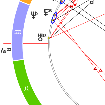
Í
Ë
Ë
30
z
5
v
E
18
u
22
G
Ï
Ï
F