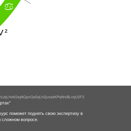
>
2
K
WzJqLHvkGay8QpnQsSqLh2jucaaKPqWoBLnqU2F3
ртах"
курс поможет поднять свою экспертизу в
м сложном вопросе.