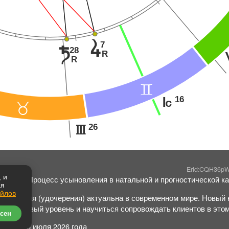
7
s
28
t
R
R
=
16
J
<
26
I
Erid:CQH36p
 и
ошина: "Процесс усыновления в натальной и прогностической ка
ая
айлов
ыновления (удочерения) актуальна в современном мире. Новый 
гии на новый уровень и научиться сопровождать клиентов в это
сен
курса: 16 июля 2026 года