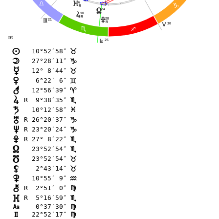
6
}
A
D
R
24
x
s
10
R
28
w
21
I
R
30
K
B
C
nt
25
J
10°52′58″
n
<
27°28′11″
o
D
12° 8′44″
p
<
 6°22′ 6″
q
=
12°56′39″
r
;
R  9°38′35″
s
B
10°12′58″
t
F
R 26°20′37″
u
D
R 23°20′24″
v
D
R 27° 8′22″
w
B
23°52′54″
x
B
23°52′54″
y
<
 2°43′14″
z
<
10°55′ 9″
{
E
R  2°51′ 0″
|
@
R  5°16′59″
}
B
 0°37′30″
G
@
22°52′17″
H
@