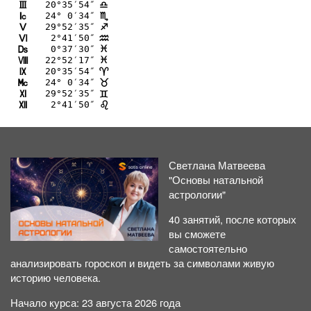
20°35′54″
I
A
24° 0′34″
J
B
29°52′35″
K
C
 2°41′50″
L
E
 0°37′30″
M
F
22°52′17″
N
F
20°35′54″
O
;
24° 0′34″
P
<
29°52′35″
Q
=
 2°41′50″
R
?
Светлана Матвеева
"Основы натальной
астрологии"
40 занятий, после которых
вы сможете
самостоятельно
анализировать гороскоп и видеть за символами живую
историю человека.
Начало курса: 23 августа 2026 года