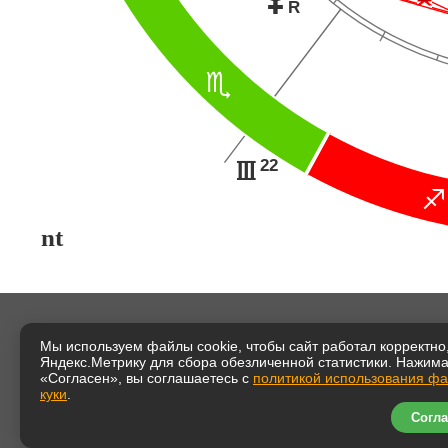
R
B
22
I
C
nt
Мы используем файлы cookie, чтобы сайт работал корректно,
Яндекс.Метрику для сбора обезличенной статистики. Нажим
«Согласен», вы соглашаетесь с
политикой использования ф
куки
.
Согла