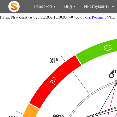
Гороскоп
Вид
Инструменты
Натал:
New chart (w)
, 25.05.1989 15:10:00 (+04:00),
Тула, Россия
, 54N12,
>
6
Q
r
1
?
30