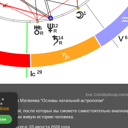
Ë
Ë
1
o
12
v
5
u
R
R
6
14
t
K
R
D
29
J
Erid: CQH36pWzJqLHvk
 и
Светлана Матвеева "Основы натальной астрологии"
ая
айлов
40 занятий, после которых вы сможете самостоятельно анализир
символами живую историю человека.
сен
Начало курса: 23 августа 2026 года