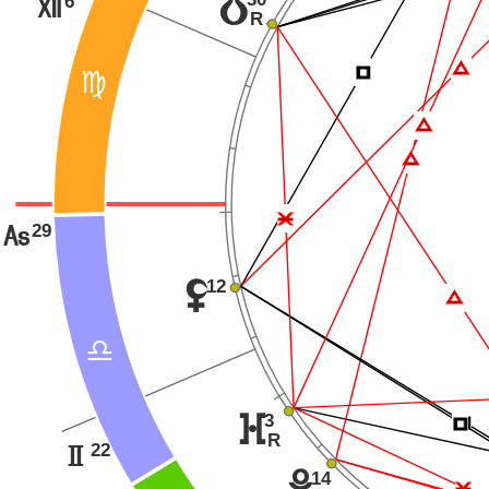
6
y
R
R
Ï
Í
@
Ï
Ï
Ë
29
G
12
z
Ï
A
Í
Í
3
}
R
22
H
14
w
Ë