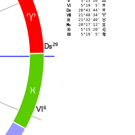
 5°15′20″
K
E
 5°19′ 5″
L
F
28°43′44″
M
F
21°48′34″
N
;
;
21°32′40″
O
<
28°17′12″
P
=
 5°15′20″
Q
?
 5°19′ 5″
R
@
29
M
F
6
L