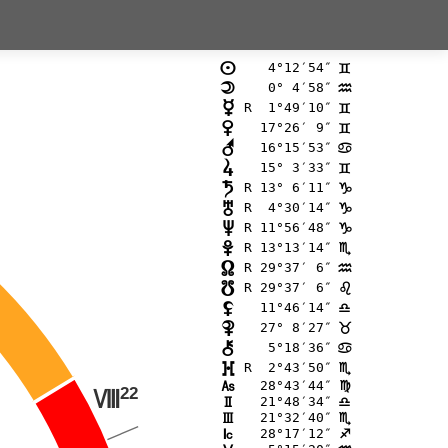
 4°12′54″
n
=
 0° 4′58″
o
E
R  1°49′10″
p
=
17°26′ 9″
q
=
16°15′53″
r
>
15° 3′33″
s
=
R 13° 6′11″
t
D
R  4°30′14″
u
D
R 11°56′48″
v
D
R 13°13′14″
w
B
R 29°37′ 6″
x
E
R 29°37′ 6″
y
?
11°46′14″
z
A
27° 8′27″
{
<
 5°18′36″
|
>
R  2°43′50″
}
B
28°43′44″
G
@
22
N
21°48′34″
H
A
21°32′40″
I
B
28°17′12″
J
C