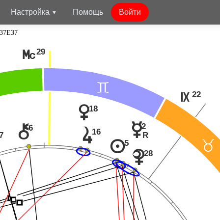
Настройка
Помощь
Войти
 37E37
29
P
=
22
O
18
q
2
p
6
|
16
s
7
R
5
<
n
28
{
Í
Í
Í