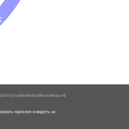
E
Gb27he7p7ueKdvvBVSGzRbuxGWoaoJYE
овать гороскоп и видеть за