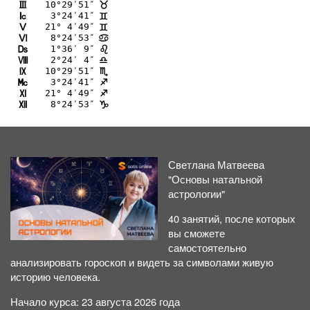
10°29′51″
I
<
 3°24′41″
J
=
21° 4′49″
K
=
 8°24′53″
L
>
 1°36′ 9″
M
?
 2°24′ 4″
N
A
10°29′51″
O
B
 3°24′41″
P
C
21° 4′49″
Q
C
 8°24′53″
R
D
Светлана Матвеева
"Основы натальной
астрологии"
40 занятий, после которых
вы сможете
самостоятельно
анализировать гороскоп и видеть за символами живую
историю человека.
Начало курса: 23 августа 2026 года