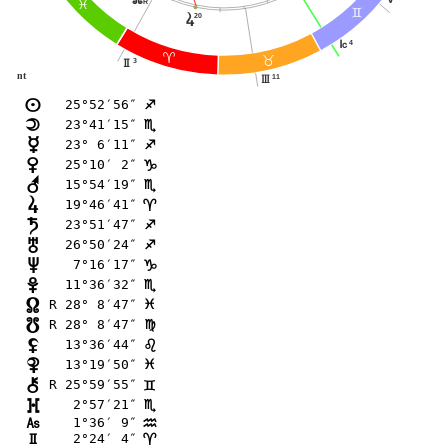
R
F
=
s
20
4
J
;
<
3
H
nt
11
I
25°52′56″
n
C
23°41′15″
o
B
23° 6′11″
p
C
25°10′ 2″
q
D
15°54′19″
r
B
19°46′41″
s
;
23°51′47″
t
C
26°50′24″
u
C
 7°16′17″
v
D
11°36′32″
w
B
R 28° 8′47″
x
F
R 28° 8′47″
y
@
13°36′44″
z
?
13°19′50″
{
F
R 25°59′55″
|
=
 2°57′21″
}
B
 1°36′ 9″
G
E
 2°24′ 4″
H
;