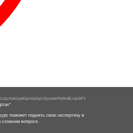
WzJqLHvkGay8QpnQsSqLh2jucaaKPqWoBLnqU2F3
ртах"
курс поможет поднять свою экспертизу в
м сложном вопросе.