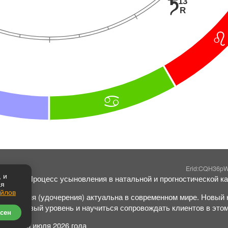
13
t
R
?
>
Erid:CQH36p
 и
ошина: "Процесс усыновления в натальной и прогностической ка
ая
айлов
ыновления (удочерения) актуальна в современном мире. Новый 
гии на новый уровень и научиться сопровождать клиентов в это
сен
курса: 16 июля 2026 года