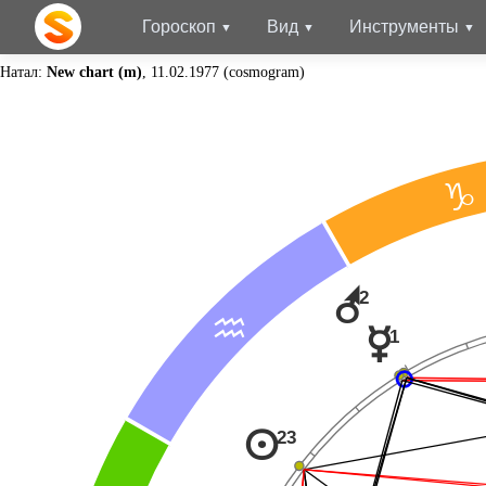
Гороскоп
Вид
Инструменты
Натал:
New chart (m)
, 11.02.1977 (cosmogram)
D
r
2
E
1
p
23
n