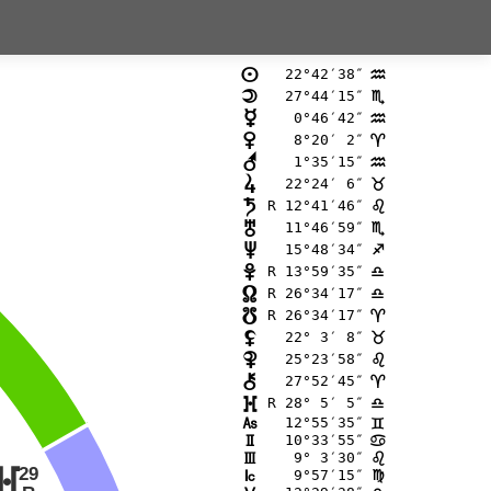
22°42′38″
n
E
27°44′15″
o
B
 0°46′42″
p
E
 8°20′ 2″
q
;
 1°35′15″
r
E
22°24′ 6″
s
<
R 12°41′46″
t
?
11°46′59″
u
B
15°48′34″
v
C
R 13°59′35″
w
A
R 26°34′17″
x
A
R 26°34′17″
y
;
22° 3′ 8″
z
<
25°23′58″
{
?
27°52′45″
|
;
R 28° 5′ 5″
}
A
12°55′35″
G
=
10°33′55″
H
>
 9° 3′30″
I
?
29
}
 9°57′15″
J
@