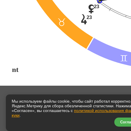
23
z
23
s
<
=
nt
Мы используем файлы cookie, чтобы сайт работал корректно,
Таша Иг
Яндекс.Метрику для сбора обезличенной статистики. Нажим
«Согласен», вы соглашаетесь с
политикой использования ф
Тема ус
куки
.
астроло
Согла
Начало 