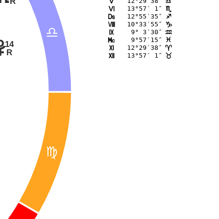
R
12°29′38″
K
A
7
13°57′ 1″
L
B
12°55′35″
M
C
10°33′55″
N
D
A
 9° 3′30″
O
E
 9°57′15″
P
F
14
w
12°29′38″
Q
;
R
13°57′ 1″
R
<
@