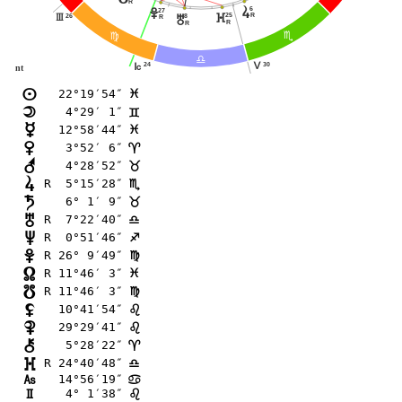
R
s
6
27
w
25
R
}
26
8
I
u
R
R
R
B
@
A
30
24
K
J
nt
22°19′54″
n
F
 4°29′ 1″
o
=
12°58′44″
p
F
 3°52′ 6″
q
;
 4°28′52″
r
<
R  5°15′28″
s
B
 6° 1′ 9″
t
<
R  7°22′40″
u
A
R  0°51′46″
v
C
R 26° 9′49″
w
@
R 11°46′ 3″
x
F
R 11°46′ 3″
y
@
10°41′54″
z
?
29°29′41″
{
?
 5°28′22″
|
;
R 24°40′48″
}
A
14°56′19″
G
>
 4° 1′38″
H
?