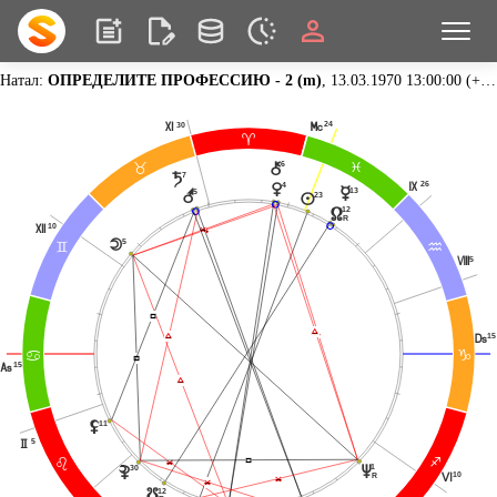
Натал:
ОПРЕДЕЛИТЕ ПРОФЕССИЮ - 2 (m)
, 13.03.1970 13:00:00 (+05:00),
24
30
P
Q
;
6
|
F
<
7
t
26
O
4
q
p
r
13
5
23
n
12
x
R
10
R
Ë
Ë
5
o
=
E
5
N
Í
Ï
Ï
Ï
15
M
D
>
Í
15
G
Ï
11
z
5
H
Í
?
Ë
C
1
v
30
{
10
L
R
Ë
Ë
12
y