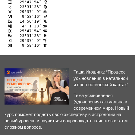
25°47′54″
I
?
23°31′36″
J
@
29°37′ 9″
K
A
 9°58′16″
L
C
14°56′19″
M
D
 4° 1′38″
N
E
25°47′54″
O
E
23°31′36″
P
F
29°37′ 9″
Q
;
 9°58′16″
R
=
Таша Игошина: "Процесс
усыновления в натальной
и прогностической картах"
Тема усыновления
(удочерения) актуальна в
современном мире. Новый
курс поможет поднять свою экспертизу в астрологии на
новый уровень и научиться сопровождать клиентов в этом
сложном вопросе.