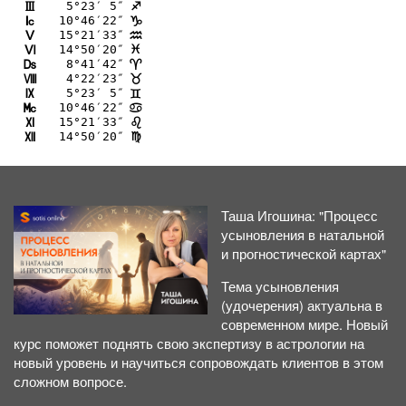
 5°23′ 5″
I
C
10°46′22″
J
D
15°21′33″
K
E
14°50′20″
L
F
 8°41′42″
M
;
 4°22′23″
N
<
 5°23′ 5″
O
=
10°46′22″
P
>
15°21′33″
Q
?
14°50′20″
R
@
Таша Игошина: "Процесс
усыновления в натальной
и прогностической картах"
Тема усыновления
(удочерения) актуальна в
современном мире. Новый
курс поможет поднять свою экспертизу в астрологии на
новый уровень и научиться сопровождать клиентов в этом
сложном вопросе.