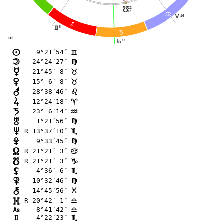
22
y
R
E
16
K
C
6
I
D
nt
11
J
 9°21′54″
n
=
24°24′27″
o
@
21°45′ 8″
p
<
15° 6′ 8″
q
<
28°38′46″
r
?
12°24′18″
s
;
23° 6′14″
t
E
 1°21′56″
u
@
R 13°37′10″
v
B
 9°33′45″
w
@
R 21°21′ 3″
x
>
R 21°21′ 3″
y
D
 4°36′ 6″
z
B
10°32′46″
{
@
14°45′56″
|
F
R 20°42′ 1″
}
A
 8°41′42″
G
A
 4°22′23″
H
B