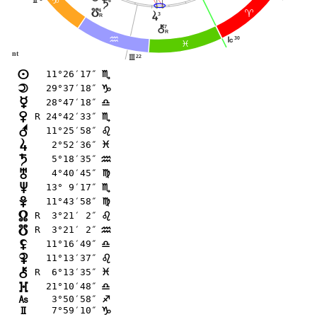
D
H
6
t
4
y
;
s
3
R
7
|
R
30
J
E
F
nt
22
I
11°26′17″
n
B
29°37′18″
o
D
28°47′18″
p
A
R 24°42′33″
q
B
11°25′58″
r
?
 2°52′36″
s
F
 5°18′35″
t
E
 4°40′45″
u
@
13° 9′17″
v
B
11°43′58″
w
@
R  3°21′ 2″
x
?
R  3°21′ 2″
y
E
11°16′49″
z
A
11°13′37″
{
?
R  6°13′35″
|
F
21°10′48″
}
A
 3°50′58″
G
C
 7°59′10″
H
D