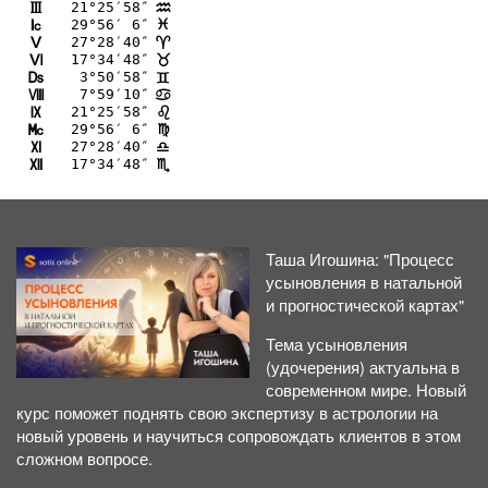
21°25′58″
I
E
29°56′ 6″
J
F
27°28′40″
K
;
17°34′48″
L
<
 3°50′58″
M
=
 7°59′10″
N
>
21°25′58″
O
?
29°56′ 6″
P
@
27°28′40″
Q
A
17°34′48″
R
B
Таша Игошина: "Процесс
усыновления в натальной
и прогностической картах"
Тема усыновления
(удочерения) актуальна в
современном мире. Новый
курс поможет поднять свою экспертизу в астрологии на
новый уровень и научиться сопровождать клиентов в этом
сложном вопросе.