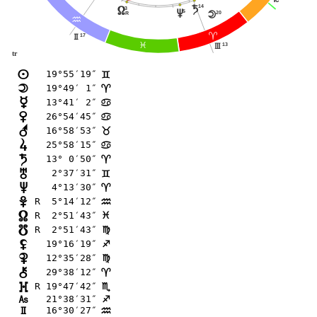
14
t
3
x
5
v
20
o
R
E
;
17
H
F
13
I
tr
19°55′19″
n
=
19°49′ 1″
o
;
13°41′ 2″
p
>
26°54′45″
q
>
16°58′53″
r
<
25°58′15″
s
>
13° 0′50″
t
;
 2°37′31″
u
=
 4°13′30″
v
;
R  5°14′12″
w
E
R  2°51′43″
x
F
R  2°51′43″
y
@
19°16′19″
z
C
12°35′28″
{
@
29°38′12″
|
;
R 19°47′42″
}
B
21°38′31″
G
C
16°30′27″
H
E