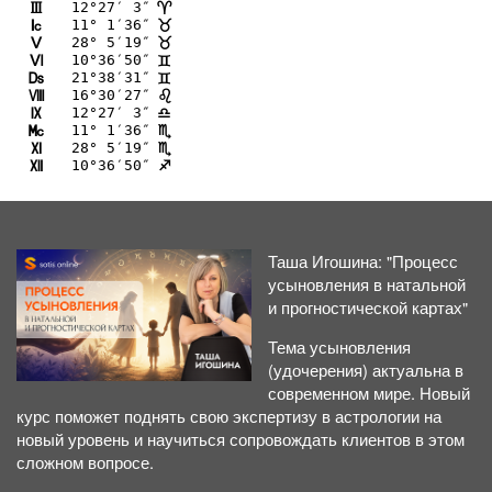
12°27′ 3″
I
;
11° 1′36″
J
<
28° 5′19″
K
<
10°36′50″
L
=
21°38′31″
M
=
16°30′27″
N
?
12°27′ 3″
O
A
11° 1′36″
P
B
28° 5′19″
Q
B
10°36′50″
R
C
Таша Игошина: "Процесс
усыновления в натальной
и прогностической картах"
Тема усыновления
(удочерения) актуальна в
современном мире. Новый
курс поможет поднять свою экспертизу в астрологии на
новый уровень и научиться сопровождать клиентов в этом
сложном вопросе.