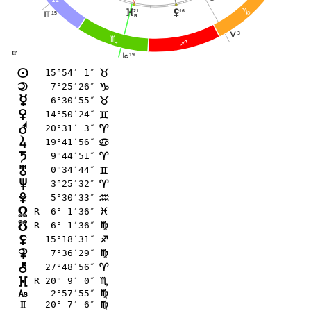
A
D
21
16
}
z
15
I
R
3
K
B
C
tr
19
J
15°54′ 1″
n
<
 7°25′26″
o
D
 6°30′55″
p
<
14°50′24″
q
=
20°31′ 3″
r
;
19°41′56″
s
>
 9°44′51″
t
;
 0°34′44″
u
=
 3°25′32″
v
;
 5°30′33″
w
E
R  6° 1′36″
x
F
R  6° 1′36″
y
@
15°18′31″
z
C
 7°36′29″
{
@
27°48′56″
|
;
R 20° 9′ 0″
}
B
 2°57′55″
G
@
20° 7′ 6″
H
@