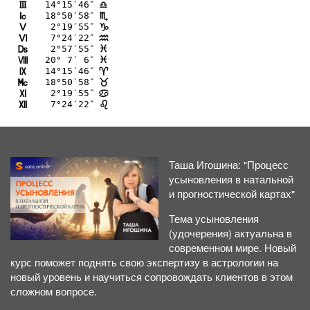
14°15′46″
I
A
18°50′58″
J
B
 2°19′55″
K
D
 7°24′22″
L
E
 2°57′55″
M
F
20° 7′ 6″
N
F
14°15′46″
O
;
18°50′58″
P
<
 2°19′55″
Q
>
 7°24′22″
R
?
Таша Игошина: "Процесс
усыновления в натальной
и прогностической картах"
Тема усыновления
(удочерения) актуальна в
современном мире. Новый
курс поможет поднять свою экспертизу в астрологии на
новый уровень и научиться сопровождать клиентов в этом
сложном вопросе.