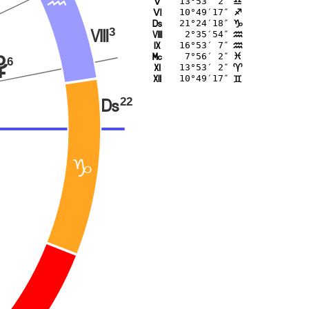
13°53′ 2″
K
A
10°49′17″
L
C
21°24′18″
M
D
3
N
 2°35′54″
N
E
16°53′ 7″
O
E
 7°56′ 2″
P
F
6
w
13°53′ 2″
Q
;
10°49′17″
R
=
22
M
D