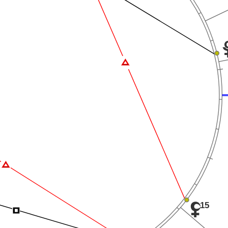
Ï
Ï
15
z
Í