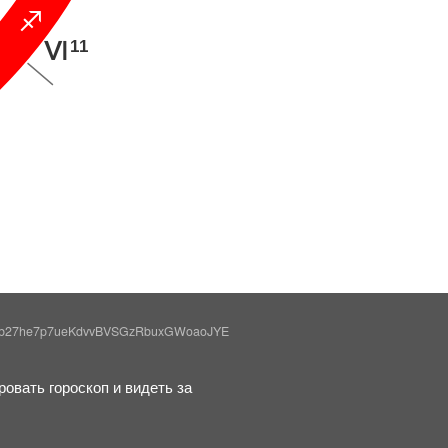
C
11
L
Gb27he7p7ueKdvvBVSGzRbuxGWoaoJYE
овать гороскоп и видеть за