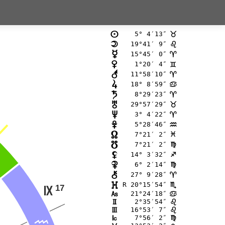
 5° 4′13″
n
<
19°41′ 9″
o
?
15°45′ 0″
p
;
 1°20′ 4″
q
=
11°58′10″
r
;
18° 8′59″
s
>
 8°29′23″
t
;
29°57′29″
u
<
 3° 4′22″
v
;
 5°28′46″
w
E
 7°21′ 2″
x
F
 7°21′ 2″
y
@
14° 3′32″
z
C
 6° 2′14″
{
@
27° 9′28″
|
;
R 20°15′54″
}
B
17
O
21°24′18″
G
>
 2°35′54″
H
?
16°53′ 7″
I
?
 7°56′ 2″
J
@
E