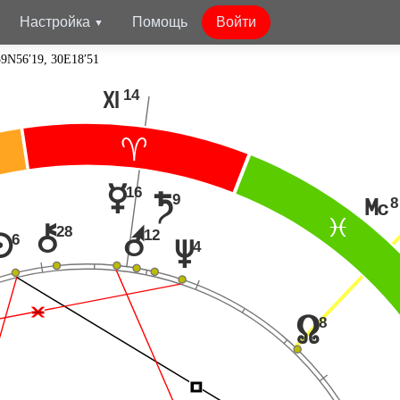
Настройка
Помощь
Войти
59N56′19, 30E18′51
14
Q
;
16
p
9
t
8
P
F
28
|
r
12
6
n
4
v
Ë
8
x
Í