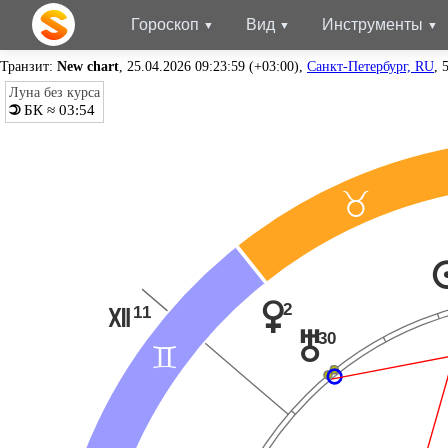
Гороскоп
Вид
Инструменты
Транзит:
New chart
, 25.04.2026 09:23:59 (+03:00),
Санкт-Петербург, RU
, 
Луна без курса
БК ≈ 03:54
o
<
2
q
11
R
30
u
=