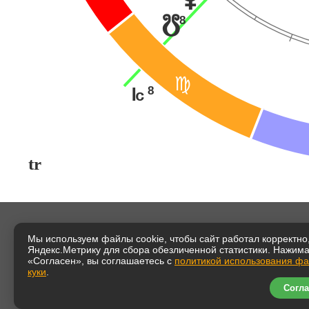
8
y
@
8
J
tr
Мы используем файлы cookie, чтобы сайт работал корректно,
Яндекс.Метрику для сбора обезличенной статистики. Нажим
«Согласен», вы соглашаетесь с
политикой использования ф
куки
.
Согла