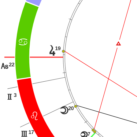
>
Ï
19
s
22
G
3
H
20
o
?
17
I
7
{