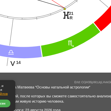
21
}
R
B
A
14
K
Erid: CQH36pWzJqLHvk
 и
Светлана Матвеева "Основы натальной астрологии"
ая
айлов
40 занятий, после которых вы сможете самостоятельно анализир
символами живую историю человека.
сен
Начало курса: 23 августа 2026 года