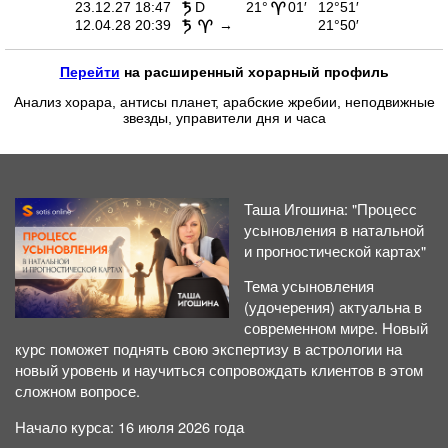
23.12.27 18:47
D
21°
01′
12°51′
t
;
12.04.28 20:39
→
21°50′
t
;
Перейти
на расширенный хорарный профиль
Анализ хорара, антисы планет, арабские жребии, неподвижные
звезды, управители дня и часа
Таша Игошина: "Процесс
усыновления в натальной
и прогностической картах"
Тема усыновления
(удочерения) актуальна в
современном мире. Новый
курс поможет поднять свою экспертизу в астрологии на
новый уровень и научиться сопровождать клиентов в этом
сложном вопросе.
Начало курса: 16 июля 2026 года