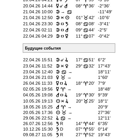
É
20.04.26 14:44
08°
36′
-2°36′
p
r
;
21.04.26 10:00
→
-11°49′
o
>
Ë
21.04.26 12:50
01°
42′
-10°6′
o
n
<
Í
21.04.26 23:30
08°
08′
-3°41′
o
t
>
Í
22.04.26 02:11
09°
44′
-2°5′
o
r
>
Í
22.04.26 04:29
11°
07′
-0°42′
o
p
>
Будущие события
É
22.04.26 15:51
17°
51′
6°2′
o
s
>
Ë
23.04.26 11:52
29°
32′
17°43′
o
q
>
23.04.26 12:40
→
18°11′
o
>
23.04.26 21:03
→
1°60′
q
<
Í
26.04.26 11:33
18°
20′
7°9′
p
s
;
02.05.26 19:56
→
18°48′
p
;
Í
04.05.26 19:08
19°
30′
9°39′
r
s
;
Ë
10.05.26 19:13
20°
25′
18°1′
n
s
<
18.05.26 15:25
→
20°9′
r
;
20.05.26 17:36
→
27°36′
n
<
29.06.26 22:52
→
12°11′
s
>
26.07.26 12:56
R
14°
44′
6°35′
t
;
10.12.26 15:30
D
07°
55′
0°14′
t
;
09.08.27 11:05
R
27°
52′
19°43′
t
;