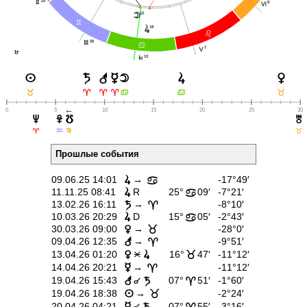
25
9
H
L
12
o
=
18
s
?
20
I
>
7
K
tr
13
J
r
s
t
p
q
n
o
<
;
;
;
<
>
>
←
0
5
10
15
20
25
30
v
w
y
u
;
E
@
<
Прошлые события
09.06.25 14:01
→
-17°49′
s
>
11.11.25 08:41
R
25°
09′
-7°21′
s
>
13.02.26 16:11
→
-8°10′
t
;
10.03.26 20:29
D
15°
05′
-2°43′
s
>
30.03.26 09:00
→
-28°0′
q
<
09.04.26 12:35
→
-9°51′
r
;
Ë
13.04.26 01:20
16°
47′
-11°12′
q
s
<
14.04.26 20:21
→
-11°12′
p
;
É
19.04.26 15:43
07°
51′
-1°60′
r
t
;
19.04.26 18:38
→
-2°24′
n
<
É
20.04.26 04:21
07°
55′
-3°16′
p
t
;