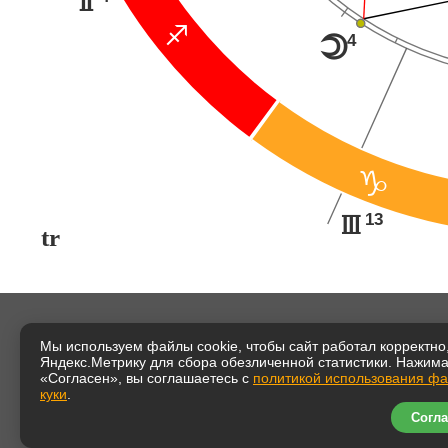
H
C
4
o
D
13
I
tr
Мы используем файлы cookie, чтобы сайт работал корректно,
Яндекс.Метрику для сбора обезличенной статистики. Нажим
«Согласен», вы соглашаетесь с
политикой использования ф
куки
.
Согла