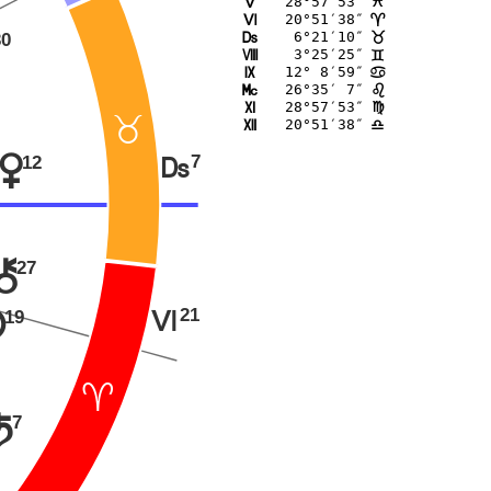
28°57′53″
K
F
20°51′38″
L
;
 6°21′10″
30
M
<
 3°25′25″
N
=
12° 8′59″
O
>
26°35′ 7″
P
?
28°57′53″
Q
@
<
20°51′38″
R
A
7
12
q
M
27
|
21
19
L
n
;
7
t