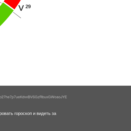
29
K
Gb27he7p7ueKdvvBVSGzRbuxGWoaoJYE
овать гороскоп и видеть за