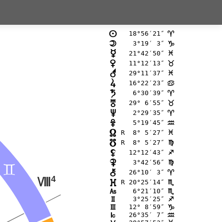
18°56′21″
n
;
 3°19′ 3″
o
D
21°42′50″
p
F
11°12′13″
q
<
29°11′37″
r
F
16°22′23″
s
>
 6°30′39″
t
;
29° 6′55″
u
<
 2°29′35″
v
;
 5°19′45″
w
E
R  8° 5′27″
x
F
R  8° 5′27″
y
@
12°12′43″
z
C
 3°42′56″
{
@
=
26°10′ 3″
|
;
4
N
R 20°25′14″
}
B
 6°21′10″
G
B
 3°25′25″
H
C
12° 8′59″
I
D
26°35′ 7″
J
E