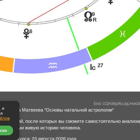
9
x
R
6
w
F
E
27
J
Erid: CQH36pWzJqLHvk
 и
Светлана Матвеева "Основы натальной астрологии"
ая
айлов
40 занятий, после которых вы сможете самостоятельно анализир
символами живую историю человека.
сен
Начало курса: 23 августа 2026 года