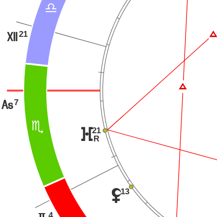
A
21
R
Ï
7
G
B
21
}
R
13
z
4