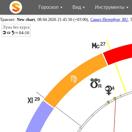
Гороскоп
Вид
Инструменты
Транзит:
New chart
, 08.04.2026 21:45:50 (+03:00),
Санкт-Петербург, RU
, 
Луна без курса
Í
≈ 04:16
o
t
27
P
@
9
y
R
4
{
29
Q