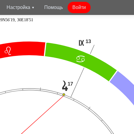
Настройка
Помощь
Войти
59N56′19, 30E18′51
13
O
?
>
17
s