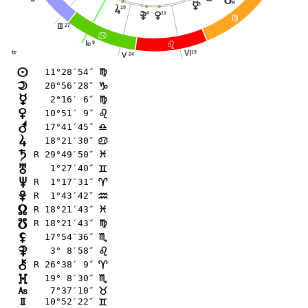
y
R
p
3
s
19
4
11
{
q
@
27
I
>
9
J
?
tr
19
L
24
K
11°28′54″
n
@
20°56′28″
o
D
 2°16′ 6″
p
@
10°51′ 9″
q
?
17°41′45″
r
A
18°21′30″
s
>
R 29°49′50″
t
F
 1°27′40″
u
=
R  1°17′31″
v
;
R  1°43′42″
w
E
R 18°21′43″
x
F
R 18°21′43″
y
@
17°54′36″
z
B
 3° 8′58″
{
?
R 26°38′ 9″
|
;
19° 8′30″
}
B
 7°37′10″
G
<
10°52′22″
H
=