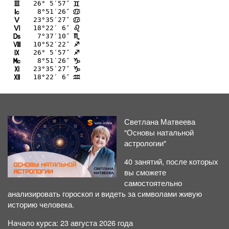
26° 5′57″
I
=
 8°51′26″
J
>
23°35′27″
K
>
18°22′ 6″
L
?
 7°37′10″
M
B
10°52′22″
N
C
26° 5′57″
O
C
 8°51′26″
P
D
23°35′27″
Q
D
18°22′ 6″
R
E
Светлана Матвеева
"Основы натальной
астрологии"
40 занятий, после которых
вы сможете
самостоятельно
анализировать гороскоп и видеть за символами живую
историю человека.
Начало курса: 23 августа 2026 года